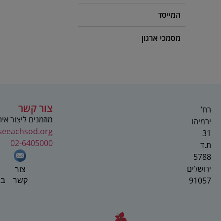
המייסד
מסמכי ארגון
צור קשר
רח’
מוזמנים ליצור אי
ירמיהו
seeachsod.org
31
02-6405000
ת.ד
5788
ירושלים
צור
91057
בפ
קשר