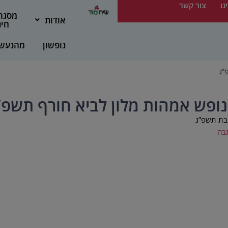
נו
צור קשר
מסגר
אודות
חינ
נופשון
מהנעש
”ג
ופש אמהות מלון לביא חורף תשפ”
בת תשפ”ג
בה