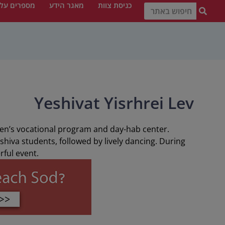
כניסת צוות
מאגר הידע
מספרים עלי
Yeshivat Yisrhrei Lev
men’s vocational program and day-hab center.
hiva students, followed by lively dancing. During
rful event.