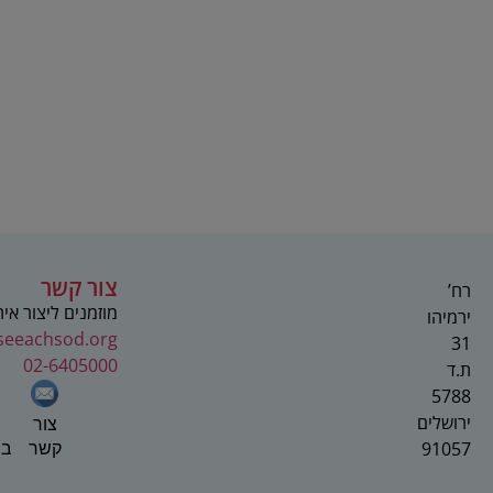
צור קשר
רח’
מוזמנים ליצור אי
ירמיהו
seeachsod.org
31
02-6405000
ת.ד
5788
ירושלים
צור
91057
בפ
קשר