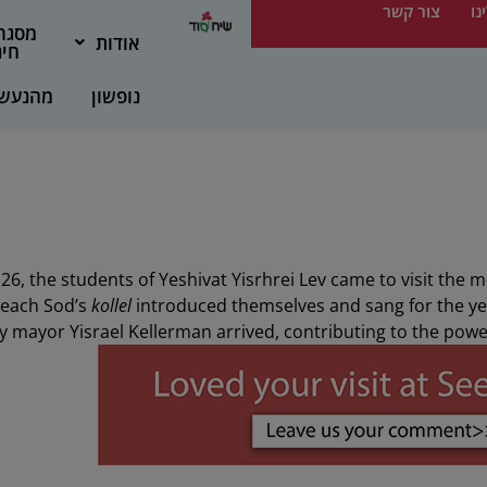
נו
צור קשר
מסגר
אודות
חינ
נופשון
מהנעש
6, the students of Yeshivat Yisrhrei Lev came to visit the 
each Sod’s
kollel
introduced themselves and sang for the yes
ty mayor Yisrael Kellerman arrived, contributing to the powe