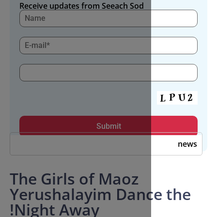
Receive updates from Seeach Sod
The Girls of Maoz
Yerushalayim Danc
Night Away!