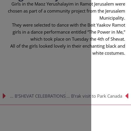
Girls in the Maoz Yerushalayim in Ram
chosen as part of a community project f
They were selected to dance with the 
girls in a dance performance entitled “
which took place on Tuesday t
All of the girls looked lovely in their en
TU B’SHEVAT CELEBRATIONS
Ma’as B’nei B’rak visit to Park Canada