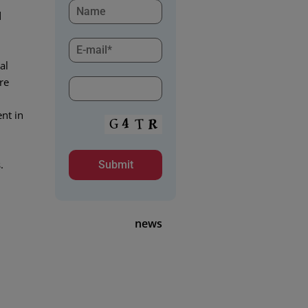
d
al
re
nt in
.
news