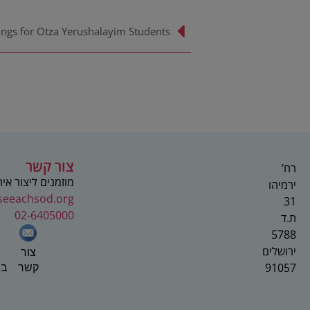
ings for Otza Yerushalayim Students
צור קשר
רח’
מוזמנים ליצור אי
ירמיהו
seeachsod.org
31
02-6405000
ת.ד
5788
ירושלים
צור
91057
בפ
קשר