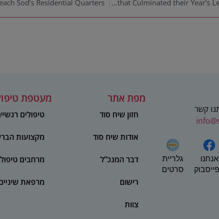
eeach Sod’s Residential Quarters
Boys of Otzar Yerushalayim Prepare an Exhibition that Culminated their Year’s Learning on the “Journey to Jerusalem”
מפת אתר
מעטפת טיפול
תנו קשר
חזון שיח סוד
טיפולים רגשיי
info@
אודות שיח סוד
מקצועות הברי
אנחנו
דבר המנכ”ל
מרחבים טיפולי
גלריית
ייסבוק
סרטים
רישום
מרפאת שיניים
צוות