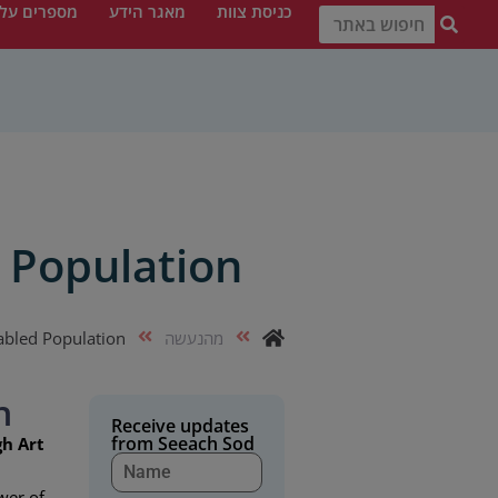
כניסת צוות
מאגר הידע
מספרים עלי
d Population
מהנעשה
abled Population
n
Receive updates
from Seeach Sod
gh Art
wer of