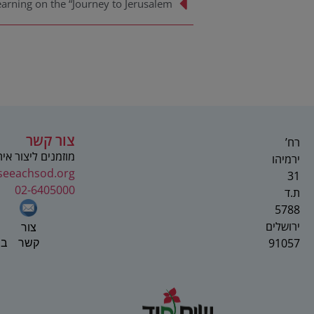
צור קשר
רח’
מוזמנים ליצור אי
ירמיהו
seeachsod.org
31
02-6405000
ת.ד
5788
ירושלים
צור
91057
בפ
קשר