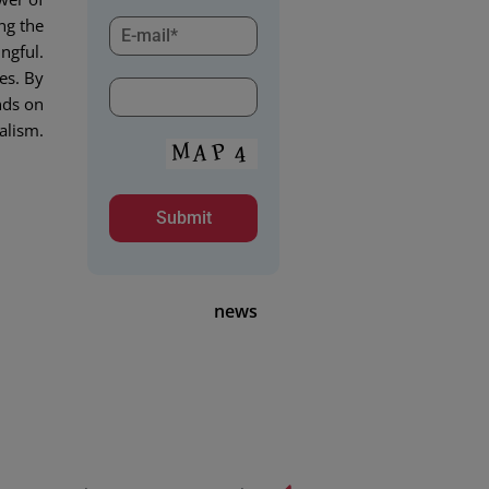
ng the
ngful.
es. By
nds on
alism.
news