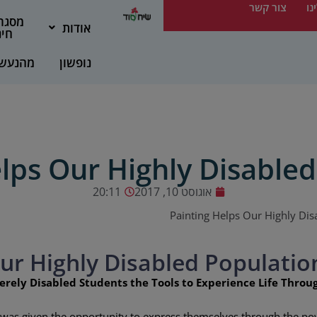
נו
צור קשר
מסגר
אודות
חינ
נופשון
מהנעש
lps Our Highly Disable
אוגוסט 10, 2017
20:11
Painting Helps Our Highly Dis
ur Highly Disabled Populatio
erely Disabled Students the Tools to Experience Life Throu
 was given the opportunity to express themselves through the po