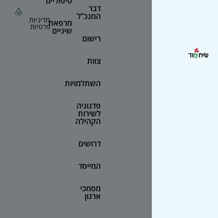
טיפוליים
דבר
המנכ”ל
מדיניות
מרפאת
פרטיות
שיניים
רישום
צוות
השתלמויות
פדגוגיה
לשירות
הקהילה
דרושים
המייסד
מסמכי
ארגון