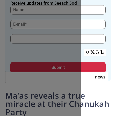
Receive updates from Seeach Sod
Ma’as reveals a tr
miracle at their C
Party