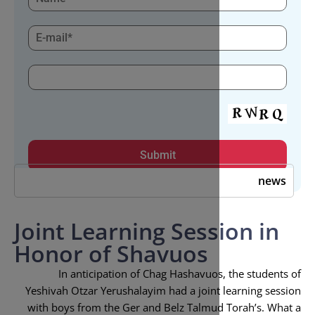
Joint Learning Sess
Honor of Shavuos
In anticipation of Chag Hashavuos
Yeshivah Otzar Yerushalayim had a joint
with boys from the Ger and Belz Talmu