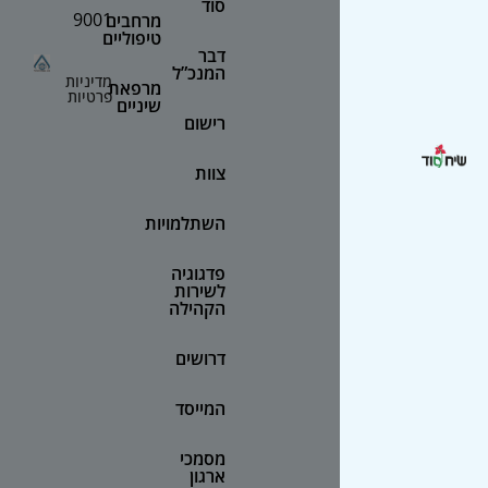
סוד
9001
מרחבים
טיפוליים
דבר
המנכ”ל
מדיניות
מרפאת
פרטיות
שיניים
רישום
צוות
השתלמויות
פדגוגיה
לשירות
הקהילה
דרושים
המייסד
מסמכי
ארגון