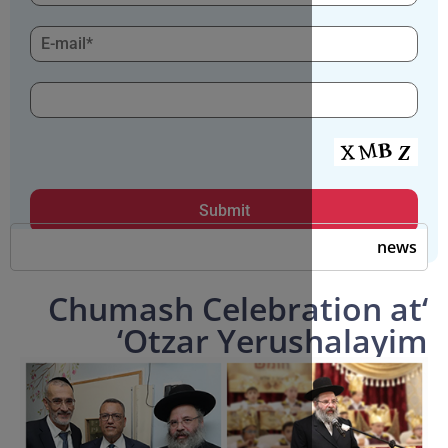
‘Chumash Celebra
‘Otzar Yeru