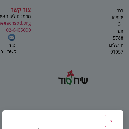
צור קשר
רח’
מוזמנים ליצור אי
ירמיהו
seeachsod.org
31
02-6405000
ת.ד
5788
ירושלים
צור
91057
בפ
קשר
×