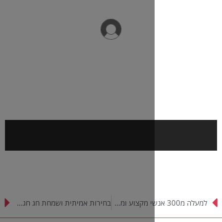
למעלה מ300 אנשי מקצוע ומלמדים ממסגרות ‘שיח סוד’ ברחבי הארץ התכנסו לימי עיון והוקרה בסוף השבוע בבית המלון ‘כינורות’ בטבריה
בחירות אמיתית ושמחת חג חגגו תלמידי מסגרות ‘שיח סוד’ את חג הפסח בבתיהם, תוך מתן תמיכה למשפחות גם במהלך ימי החג