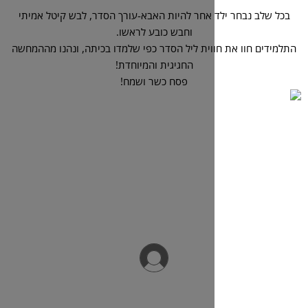
 אחר להיות האבא-עורך הסדר, לבש קיטל אמיתי
וחבש כובע לראשו.
וית ליל הסדר כפי שלמדו בכיתה, ונהנו מההמחשה
החגיגית והמיוחדת!
פסח כשר ושמח!