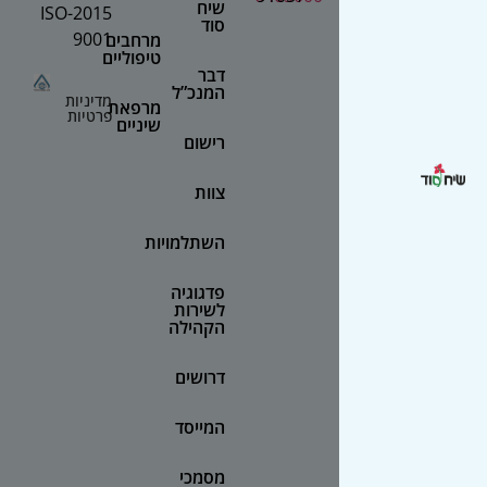
שיח
2015-ISO
סוד
9001
מרחבים
טיפוליים
דבר
המנכ”ל
מדיניות
מרפאת
פרטיות
שיניים
רישום
צוות
השתלמויות
פדגוגיה
לשירות
הקהילה
דרושים
המייסד
מסמכי