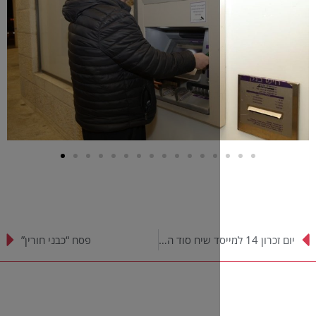
יום זכרון 14 למייסד שיח סוד הרב דב לוי
פסח “כבני חורין”