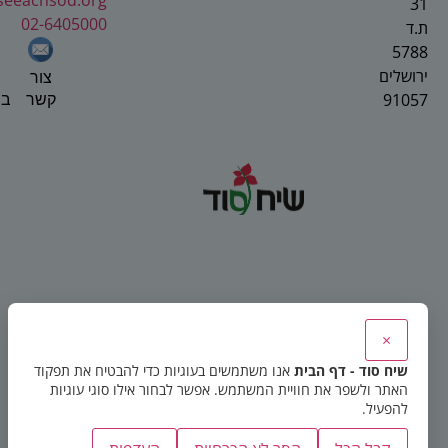
seeachsod.org
31
02-6405000
ת.ד
5788
ירושלים
צור
91057
בפ
קשר
×
שיח סוד - דף הבית
אנו משתמשים בעוגיות כדי להבטיח את תפקוד
האתר ולשפר את חוויית המשתמש. אפשר לבחור אילו סוגי עוגיות
להפעיל.