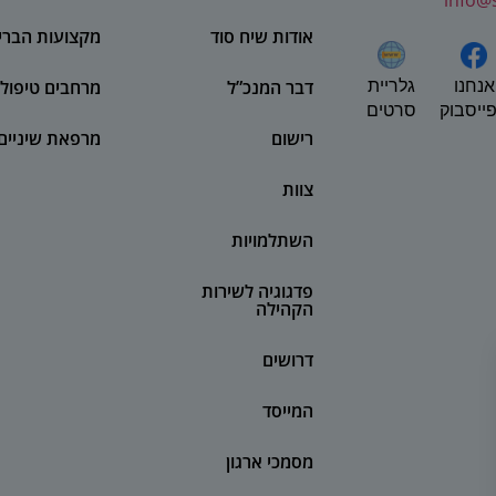
info@
אודות שיח סוד
מקצועות הברי
אנחנו
דבר המנכ”ל
מרחבים טיפולי
גלריית
ייסבוק
סרטים
רישום
מרפאת שיניים
צוות
השתלמויות
פדגוגיה לשירות
הקהילה
דרושים
המייסד
מסמכי ארגון