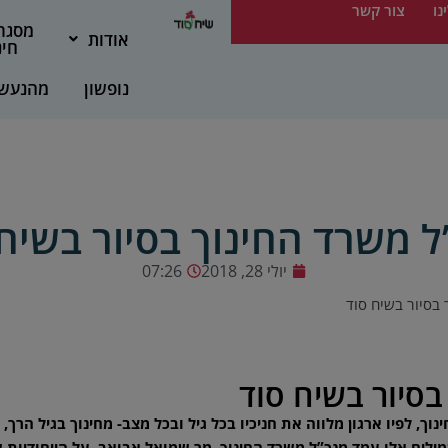
נו
צור קשר
מסגר
אודות
חינ
נופשון
מהנעש
ל משרד החינוך בסיור בשיח 
יולי 28, 2018
07:26
 בסיור בשיח סוד
בסיור בשיח סוד
וך, לפיו ארגון מלווה את חניכיו בכל גיל ובכל מצב- מחינוך בגיל הרך
מילים אלו עמד מנכ”ל משרד החינוך, מר שמואל אבואב, על הייחודיות 