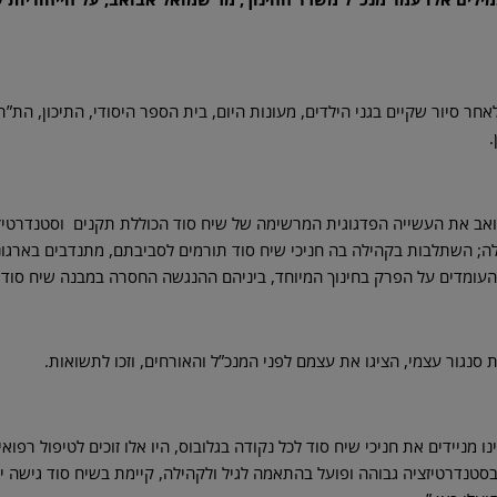
ר סיור שקיים בגני הילדים, מעונות היום, בית הספר היסודי, התיכון, הת”
.
אבואב את העשייה הפדגוגית המרשימה של שיח סוד הכוללת תקנים וסטנדרטיזצ
גיל ולקהילה; השתלבות בקהילה בה חניכי שיח סוד תורמים לסביבתם, מתנדבים בארגו
העומדים על הפרק בחינוך המיוחד, ביניהם ההנגשה החסרה במבנה שיח סוד ב
סנגור עצמי, הציגו את עצמם לפני המנכ”ל והאורחים, וזכו לתשואות.
נו מניידים את חניכי שיח סוד לכל נקודה בגלובוס, היו אלו זוכים לטיפול רפואי
בסטנדרטיזציה גבוהה ופועל בהתאמה לגיל ולקהילה, קיימת בשיח סוד גישה יי