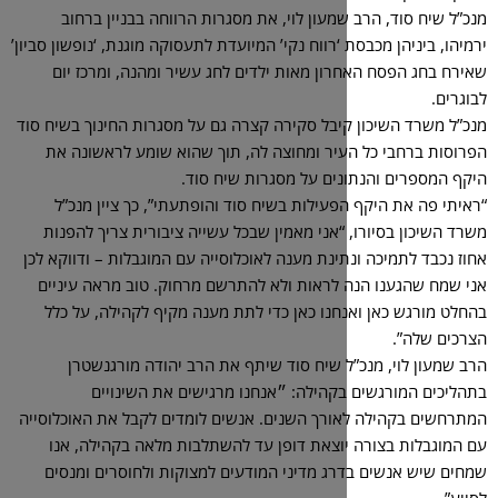
מעון לוי, את מסגרות הרווחה בבניין ברחוב
‘רווח נקי’ המיועדת לתעסוקה מוגנת, ‘נופשון סביון’
ון מאות ילדים לחג עשיר ומהנה, ומרכז יום
יבל סקירה קצרה גם על מסגרות החינוך בשיח סוד
יר ומחוצה לה, תוך שהוא שומע לראשונה את
ים על מסגרות שיח סוד.
עילות בשיח סוד והופתעתי”, כך ציין מנכ”ל
“אני מאמין שבכל עשייה ציבורית צריך להפנות
ינת מענה לאוכלוסייה עם המוגבלות – ודווקא לכן
לראות ולא להתרשם מרחוק. טוב מראה עיניים
חנו כאן כדי לתת מענה מקיף לקהילה, על כלל
ל שיח סוד שיתף את הרב יהודה מורגנשטרן
קהילה: ״אנחנו מרגישים את השינויים
ורך השנים. אנשים לומדים לקבל את האוכלוסייה
וצאת דופן עד להשתלבות מלאה בקהילה, אנו
ג מדיני המודעים למצוקות ולחוסרים ומנסים