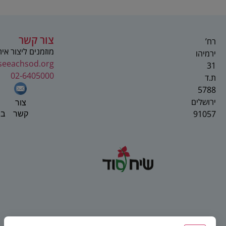
צור קשר
רח’
מוזמנים ליצור אי
ירמיהו
seeachsod.org
31
02-6405000
ת.ד
5788
ירושלים
צור
91057
בפ
קשר