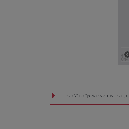
“לראות את אימפריית העשייה בשיח סוד, זה לראות ולא להאמין” מנכ”ל משרד השיכון, הרב יהודה מורגנשטרן, בסיור מקצועי במסגרות שיח סוד בירושלים