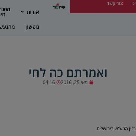
נו
צור קשר
מסגר
אודות
חינ
נופשון
מהנעש
ואמרתם כה לחי
מאי 25, 2016
04:16
בנין המע”ש בירושלים.