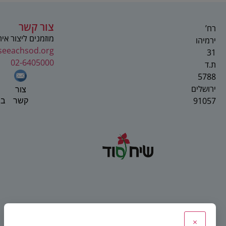
צור קשר
רח’
מוזמנים ליצור אי
ירמיהו
seeachsod.org
31
02-6405000
ת.ד
5788
ירושלים
צור
91057
בפ
קשר
×