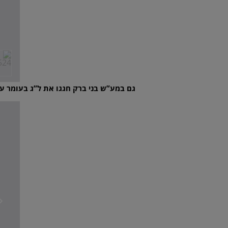
גם במע”ש בני ברק חגגו את ל”ג בעומר עם