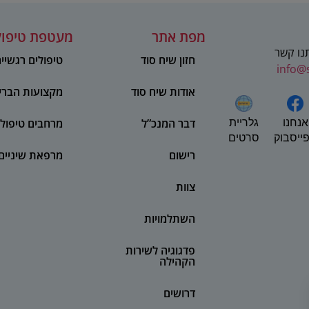
מפת אתר
מעטפת טיפול
תנו קשר
חזון שיח סוד
טיפולים רגשיי
info@
אודות שיח סוד
מקצועות הברי
אנחנו
דבר המנכ”ל
מרחבים טיפולי
גלריית
ייסבוק
סרטים
רישום
מרפאת שיניים
צוות
השתלמויות
פדגוגיה לשירות
הקהילה
דרושים