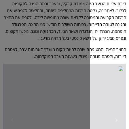
נה צמודת קרקע, ובעבר זכתה הגינה לתקופות
ה הרכזת-המחליפה ביוזמה, והחליטה להפתיע את
רה לקראת שובה מחופשת לידה, ולטפח את החצר
ת. בכוחות משולבים חודשו פני החצר. הפרגולה
נדה ושאר הציוד, הכל נוקה ונוגב, נוכשו הקוצים,
שא סינטטי בעל מראה מרענן.
 שבה להיות מקום מועדף לארוחות ערב, לאספת
 ופינוק בשעות הערב המוקדמות.