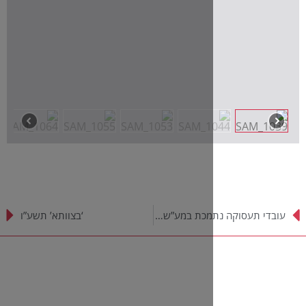
עובדי תעסוקה נתמכת במע”ש בני ברק ביום גיבוש
‘בצוותא’ תשע”ו