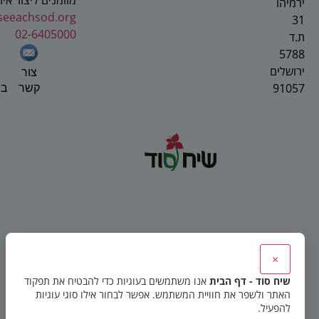
מוזמנים ליצור אי
ירמיהו
seeachsod.org
31
02-6405000
ת.ד
5788
ירושלים
צור
91057
בפ
קשר
×
שיח סוד - דף הבית
אנו משתמשים בעוגיות כדי להבטיח את תפקוד
האתר ולשפר את חוויית המשתמש. אפשר לבחור אילו סוגי עוגיות
להפעיל.