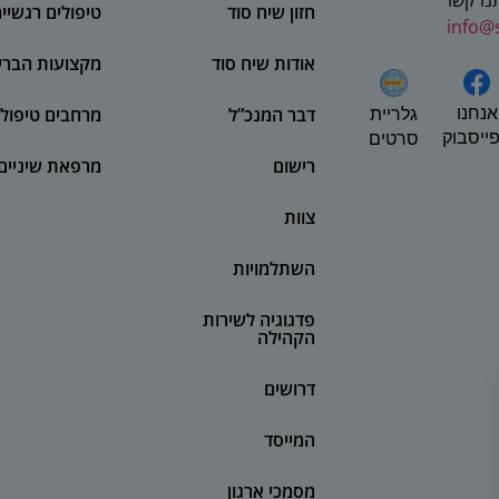
תנו קשר
חזון שיח סוד
טיפולים רגשיי
info@
אודות שיח סוד
מקצועות הברי
אנחנו
דבר המנכ”ל
מרחבים טיפולי
גלריית
ייסבוק
סרטים
רישום
מרפאת שיניים
צוות
השתלמויות
פדגוגיה לשירות
הקהילה
דרושים
המייסד
מסמכי ארגון