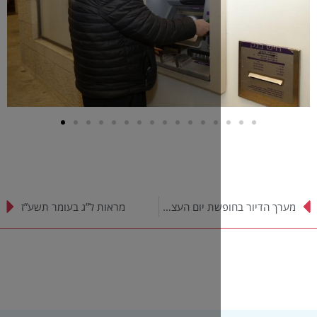
מערך הדיור בחופשת יום העצמאות
מראות ל”ג בעומר תשע”ז