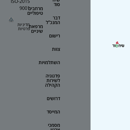
2015-ISO
סוד
9001
מרחבים
טיפוליים
דבר
המנכ”ל
מדיניות
מרפאת
פרטיות
שיניים
רישום
צוות
השתלמויות
פדגוגיה
לשירות
הקהילה
דרושים
המייסד
מסמכי
ארגון