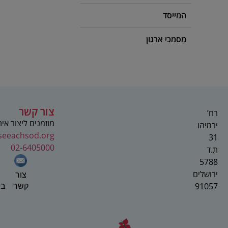
המייסד
מסמכי ארגון
צור קשר
רח’
מוזמנים ליצור אי
ירמיהו
seeachsod.org
31
02-6405000
ת.ד
5788
ירושלים
צור
91057
בפ
קשר