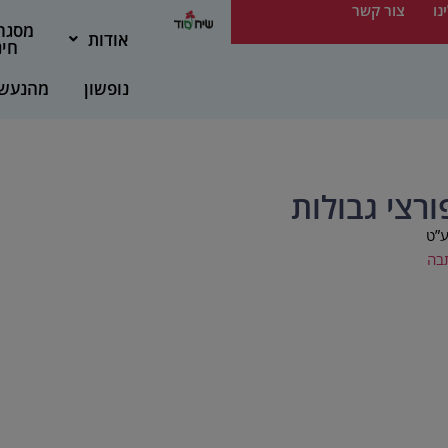
נו
צור קשר
מסגר
אודות
חינ
נופשון
מהנעש
ורצי גבולות
”ט
בה