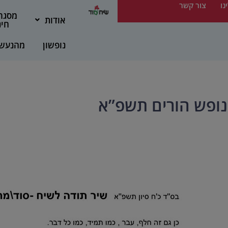
נו
צור קשר
מסגר
אודות
חינ
נופשון
מהנעש
ופש הורים תשפ”א