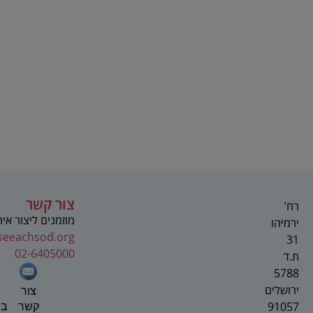
צור קשר
רח’
מוזמנים ליצור אי
ירמיהו
seeachsod.org
31
02-6405000
ת.ד
5788
ירושלים
צור
91057
בפ
קשר