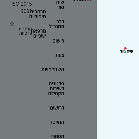
שיח
2015-ISO
סוד
9001
מרחבים
טיפוליים
דבר
המנכ”ל
מדיניות
מרפאת
פרטיות
שיניים
רישום
צוות
השתלמויות
פדגוגיה
לשירות
הקהילה
דרושים
המייסד
מסמכי