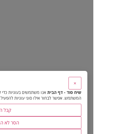
×
שיח סוד - דף הבית
אנו משתמשים בעוגיות כדי להבטיח את תפקוד האתר 
המשתמש. אפשר לבחור אילו סוגי עוגיות להפעיל.
קבל הכל
הסר לא הכרחיות